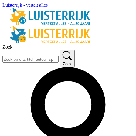
Luisterrijk - vertelt alles
Zoek
Zoek