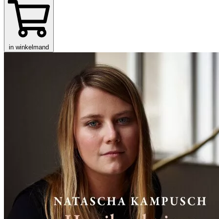
in winkelmand