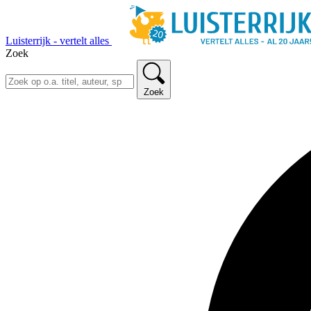
Luisterrijk - vertelt alles
Zoek
Zoek