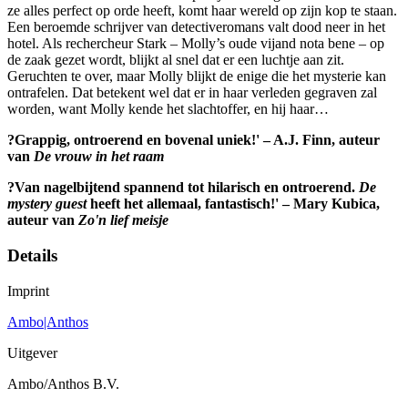
ze alles perfect op orde heeft, komt haar wereld op zijn kop te staan.
Een beroemde schrijver van detectiveromans valt dood neer in het
hotel. Als rechercheur Stark – Molly’s oude vijand nota bene – op
de zaak gezet wordt, blijkt al snel dat er een luchtje aan zit.
Geruchten te over, maar Molly blijkt de enige die het mysterie kan
ontrafelen. Dat betekent wel dat er in haar verleden gegraven zal
worden, want Molly kende het slachtoffer, en hij haar…
?Grappig, ontroerend en bovenal uniek!' – A.J. Finn, auteur
van
De vrouw in het raam
?Van nagelbijtend spannend tot hilarisch en ontroerend.
De
mystery guest
heeft het allemaal, fantastisch!' – Mary Kubica,
auteur van
Zo
'
n lief meisje
Details
Imprint
Ambo|Anthos
Uitgever
Ambo/Anthos B.V.