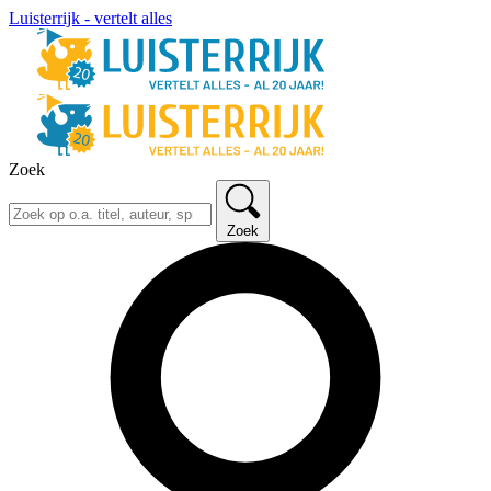
Luisterrijk - vertelt alles
Zoek
Zoek