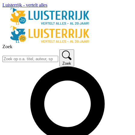
Luisterrijk - vertelt alles
Zoek
Zoek