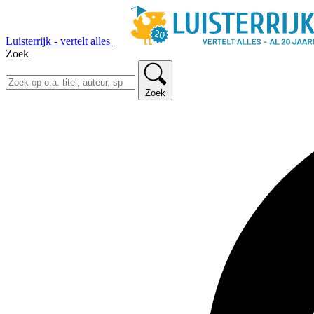
Luisterrijk - vertelt alles
Zoek
Zoek