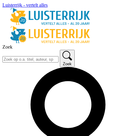
Luisterrijk - vertelt alles
Zoek
Zoek