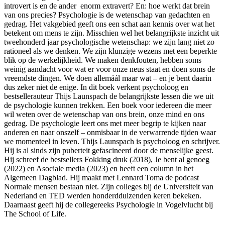
introvert is en de ander enorm extravert? En: hoe werkt dat brein
van ons precies? Psychologie is de wetenschap van gedachten en
gedrag. Het vakgebied geeft ons een schat aan kennis over wat het
betekent om mens te zijn. Misschien wel het belangrijkste inzicht uit
tweehonderd jaar psychologische wetenschap: we zijn lang niet zo
rationeel als we denken. We zijn klunzige wezens met een beperkte
blik op de werkelijkheid. We maken denkfouten, hebben soms
weinig aandacht voor wat er voor onze neus staat en doen soms de
vreemdste dingen. We doen allemáál maar wat – en je bent daarin
dus zeker niet de enige. In dit boek verkent psycholoog en
bestsellerauteur Thijs Launspach de belangrijkste lessen die we uit
de psychologie kunnen trekken. Een boek voor iedereen die meer
wil weten over de wetenschap van ons brein, onze mind en ons
gedrag. De psychologie leert ons met meer begrip te kijken naar
anderen en naar onszelf – onmisbaar in de verwarrende tijden waar
we momenteel in leven. Thijs Launspach is psycholoog en schrijver.
Hij is al sinds zijn puberteit gefascineerd door de menselijke geest.
Hij schreef de bestsellers Fokking druk (2018), Je bent al genoeg
(2022) en Asociale media (2023) en heeft een column in het
Algemeen Dagblad. Hij maakt met Lennard Toma de podcast
Normale mensen bestaan niet. Zijn colleges bij de Universiteit van
Nederland en TED werden honderdduizenden keren bekeken.
Daarnaast geeft hij de collegereeks Psychologie in Vogelvlucht bij
The School of Life.