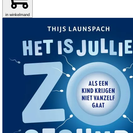
in winkelmand