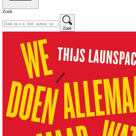
Zoek
Zoek