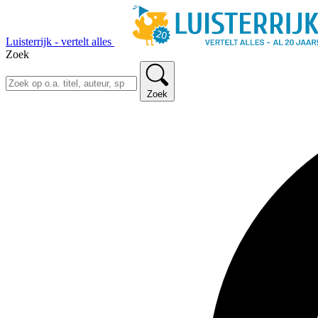
Luisterrijk - vertelt alles
Zoek
Zoek