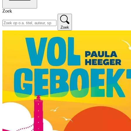
Zoek
Zoek