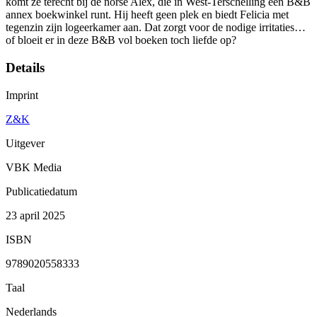
komt ze terecht bij de norse Alex, die in West-Terschelling een B&B
annex boekwinkel runt. Hij heeft geen plek en biedt Felicia met
tegenzin zijn logeerkamer aan. Dat zorgt voor de nodige irritaties…
of bloeit er in deze B&B vol boeken toch liefde op?
Details
Imprint
Z&K
Uitgever
VBK Media
Publicatiedatum
23 april 2025
ISBN
9789020558333
Taal
Nederlands