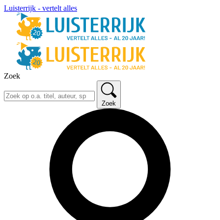
Luisterrijk - vertelt alles
Zoek
Zoek