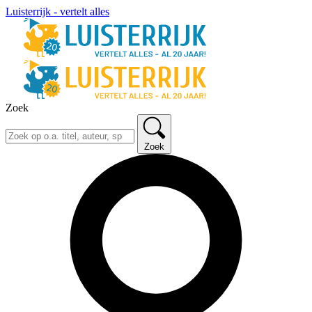
Luisterrijk - vertelt alles
Zoek
Zoek