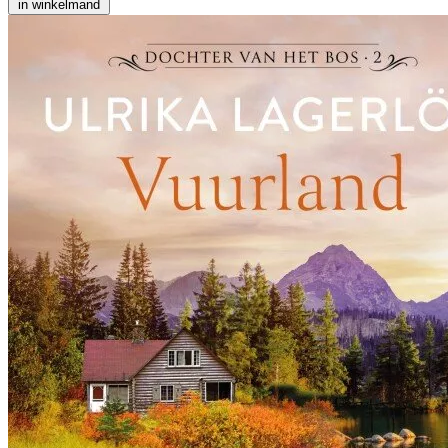
in winkelmand