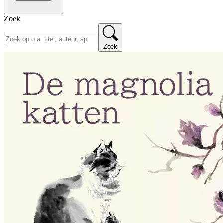
Zoek
Zoek