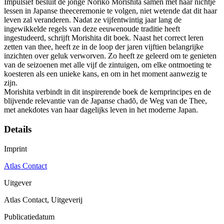
Impulsief besluit de jonge Noriko Morishita samen met haar nichtje
lessen in Japanse theeceremonie te volgen, niet wetende dat dit haar
leven zal veranderen. Nadat ze vijfentwintig jaar lang de
ingewikkelde regels van deze eeuwenoude traditie heeft
ingestudeerd, schrijft Morishita dit boek. Naast het correct leren
zetten van thee, heeft ze in de loop der jaren vijftien belangrijke
inzichten over geluk verworven. Zo heeft ze geleerd om te genieten
van de seizoenen met alle vijf de zintuigen, om elke ontmoeting te
koesteren als een unieke kans, en om in het moment aanwezig te
zijn.
Morishita verbindt in dit inspirerende boek de kernprincipes en de
blijvende relevantie van de Japanse chadõ, de Weg van de Thee,
met anekdotes van haar dagelijks leven in het moderne Japan.
Details
Imprint
Atlas Contact
Uitgever
Atlas Contact, Uitgeverij
Publicatiedatum