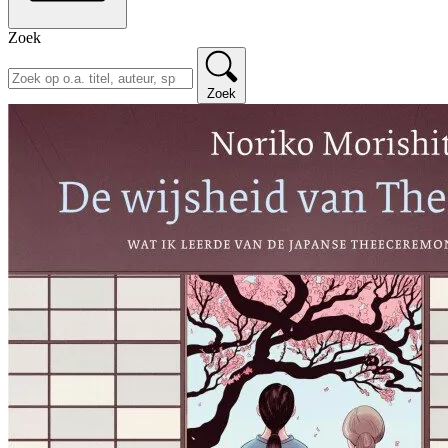
Zoek
Zoek