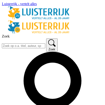
Luisterrijk - vertelt alles
Zoek
Zoek