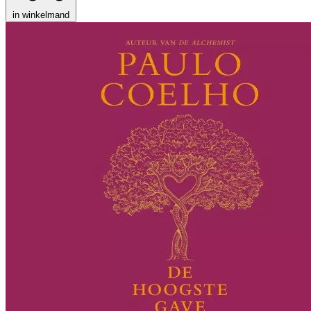
in winkelmand