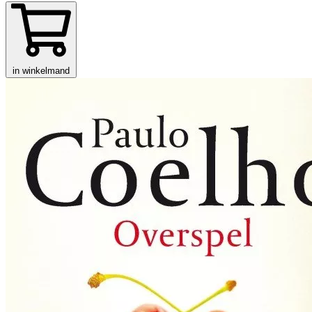
in winkelmand