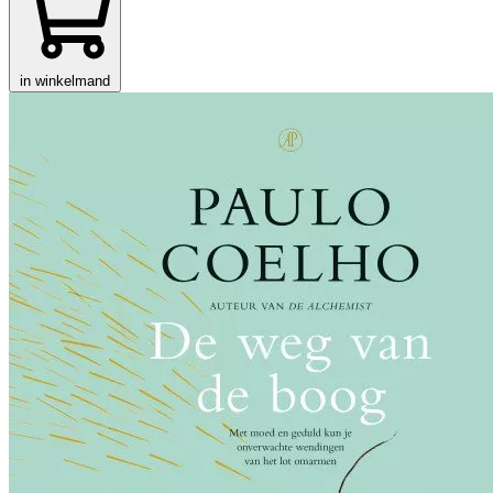
in winkelmand