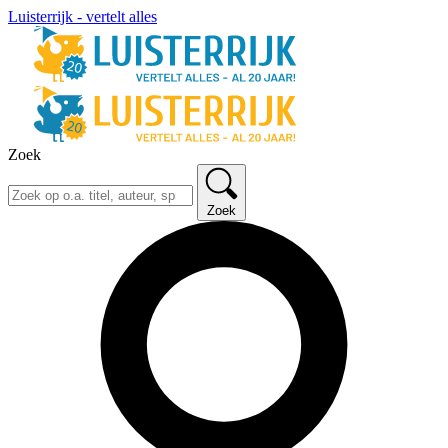
Luisterrijk - vertelt alles
Zoek
Zoek