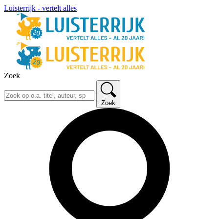
Luisterrijk - vertelt alles
Zoek
Zoek