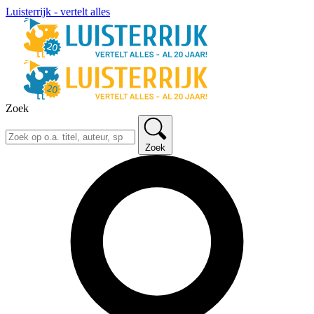
Luisterrijk - vertelt alles
Zoek
Zoek