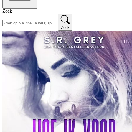
Zoek
Zoek