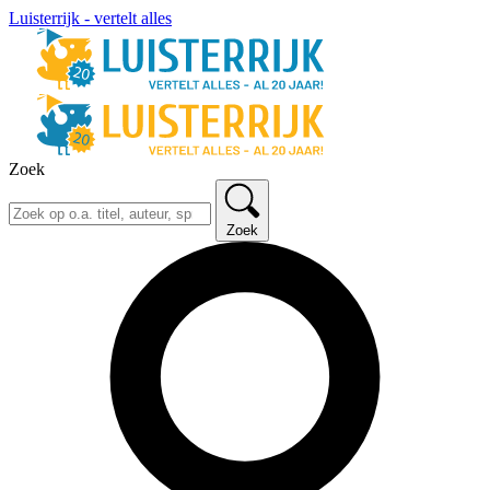
Luisterrijk - vertelt alles
Zoek
Zoek