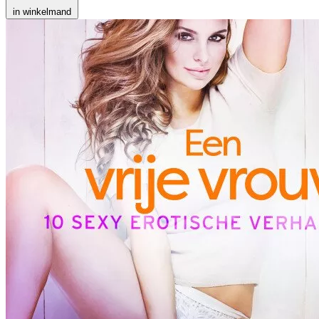
in winkelmand