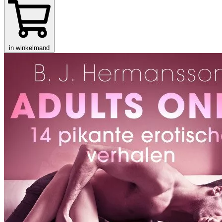
in winkelmand