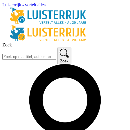
Luisterrijk - vertelt alles
Zoek
Zoek