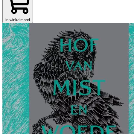
in winkelmand