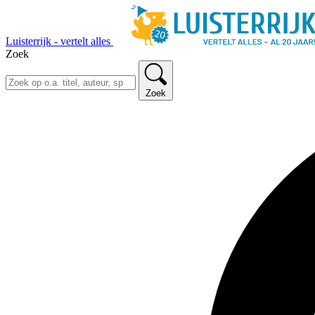
Luisterrijk - vertelt alles
Zoek
Zoek