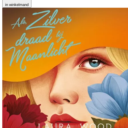
in winkelmand