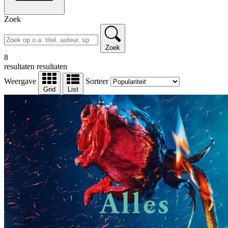
Zoek
Zoek
8
resultaten
resultaten
Weergave
Sorteer
Grid
List