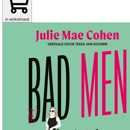
in winkelmand