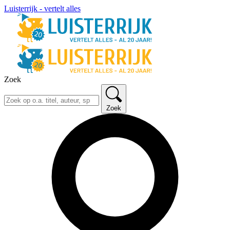
Luisterrijk - vertelt alles
Zoek
Zoek