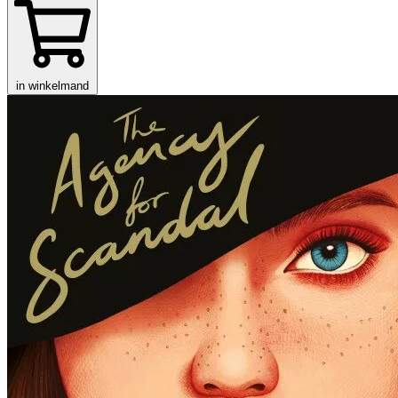
in winkelmand