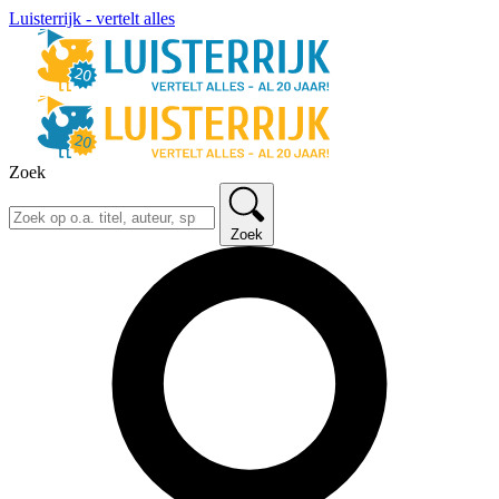
Luisterrijk - vertelt alles
Zoek
Zoek