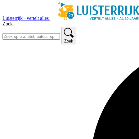
Luisterrijk - vertelt alles
Zoek
Zoek