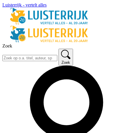
Luisterrijk - vertelt alles
Zoek
Zoek