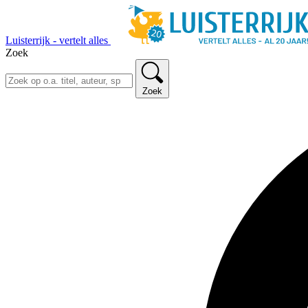
Luisterrijk - vertelt alles
Zoek
Zoek