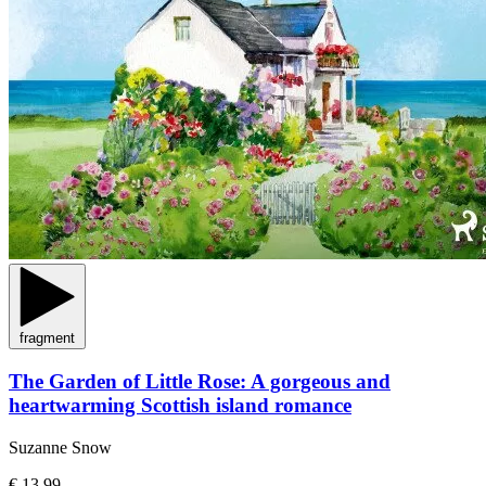
fragment
The Garden of Little Rose: A gorgeous and
heartwarming Scottish island romance
Suzanne Snow
€ 13,99