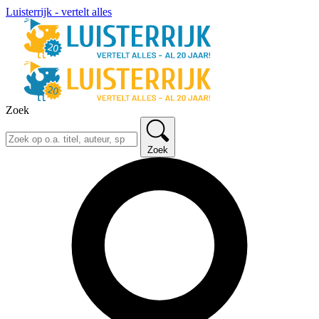
Luisterrijk - vertelt alles
Zoek
Zoek