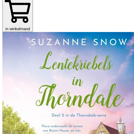
in winkelmand