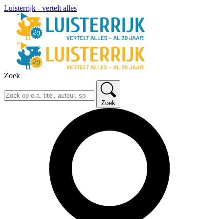
Luisterrijk - vertelt alles
Zoek
Zoek