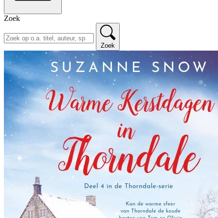
Zoek
Zoek