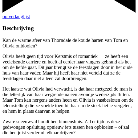
op verlanglijst
Beschrijving
Kan de warme sfeer van Thorndale de koude harten van Tom en
Olivia ontdooien?
Olivia heeft geen tijd voor Kerstmis of romantiek — ze heeft een
veeleisende carrière en heeft al eerder haar vingers gebrand als het
om de liefde gaat. Dit jaar brengt ze de feestdagen door in het oude
huis van haar vader. Maar hij heeft haar niet verteld dat ze de
feestdagen daar niet alleen zal doorbrengen.
Het laatste wat Olivia had verwacht, is dat haar metgezel de man is
die letterlijk van haar wegrende na een avondje wederzijds flirten.
Maar Tom kan nergens anders heen en Olivia is vastbesloten om de
teleurstelling die ze voelde toen hij haar in de steek liet te vergeten,
en hem in plaats daarvan te helpen.
Zware sneeuwval houdt hen binnenshuis. Zal er tijdens deze
gedwongen opsluiting opnieuw iets tussen hen opbloeien – of zal
die hen juist verder uit elkaar drijven?