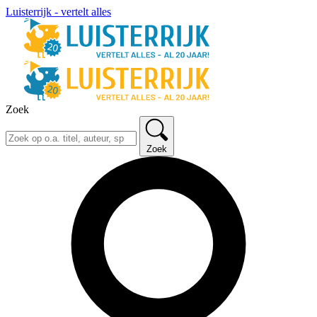
Luisterrijk - vertelt alles
Zoek
Zoek