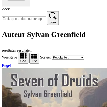
Zoek
Zoek
Auteur Sylvan Greenfield
1
resultaten
resultaten
Weergave
Sorteer
Grid
List
Engels