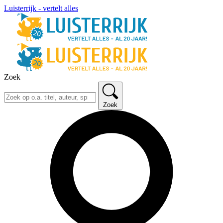
Luisterrijk - vertelt alles
Zoek
Zoek