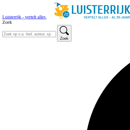
Luisterrijk - vertelt alles
Zoek
Zoek