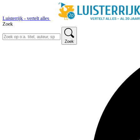
Luisterrijk - vertelt alles
Zoek
Zoek