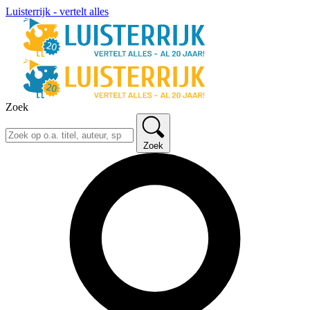
Luisterrijk - vertelt alles
Zoek
Zoek