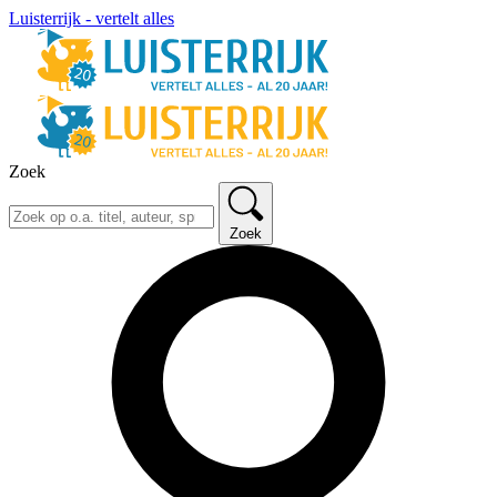
Luisterrijk - vertelt alles
Zoek
Zoek