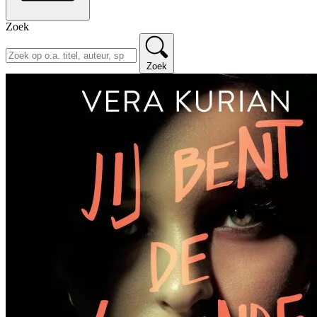
Zoek
Zoek