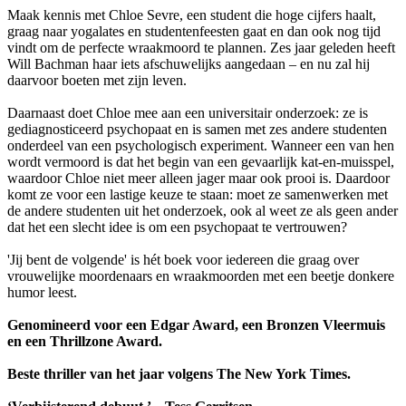
Maak kennis met Chloe Sevre, een student die hoge cijfers haalt,
graag naar yogalates en studentenfeesten gaat en dan ook nog tijd
vindt om de perfecte wraakmoord te plannen. Zes jaar geleden heeft
Will Bachman haar iets afschuwelijks aangedaan – en nu zal hij
daarvoor boeten met zijn leven.
Daarnaast doet Chloe mee aan een universitair onderzoek: ze is
gediagnosticeerd psychopaat en is samen met zes andere studenten
onderdeel van een psychologisch experiment. Wanneer een van hen
wordt vermoord is dat het begin van een gevaarlijk kat-en-muisspel,
waardoor Chloe niet meer alleen jager maar ook prooi is. Daardoor
komt ze voor een lastige keuze te staan: moet ze samenwerken met
de andere studenten uit het onderzoek, ook al weet ze als geen ander
dat het een slecht idee is om een psychopaat te vertrouwen?
'Jij bent de volgende' is hét boek voor iedereen die graag over
vrouwelijke moordenaars en wraakmoorden met een beetje donkere
humor leest.
Genomineerd voor een Edgar Award, een Bronzen Vleermuis
en een Thrillzone Award.
Beste thriller van het jaar volgens The New York Times.