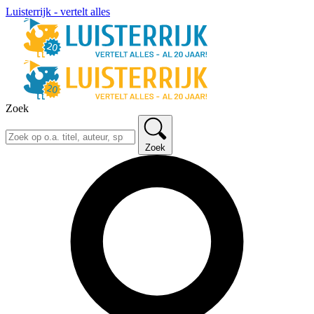
Luisterrijk - vertelt alles
Zoek
Zoek