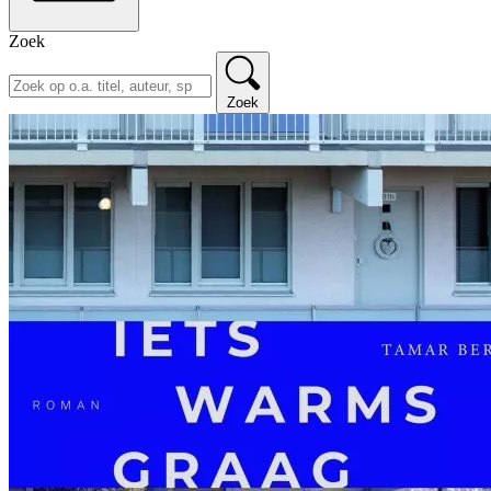
Zoek
Zoek