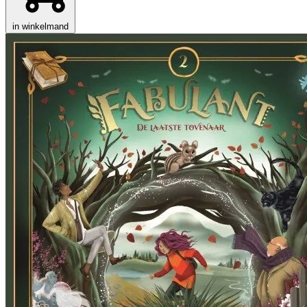
in winkelmand