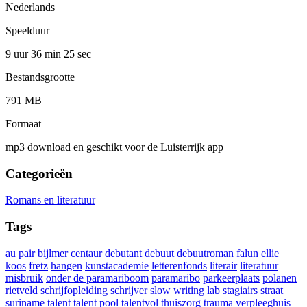
Nederlands
Speelduur
9 uur 36 min
25 sec
Bestandsgrootte
791 MB
Formaat
mp3 download en geschikt voor de Luisterrijk app
Categorieën
Romans en literatuur
Tags
au pair
bijlmer
centaur
debutant
debuut
debuutroman
falun ellie
koos
fretz
hangen
kunstacademie
letterenfonds
literair
literatuur
misbruik
onder de paramariboom
paramaribo
parkeerplaats
polanen
rietveld
schrijfopleiding
schrijver
slow writing lab
stagiairs
straat
suriname
talent
talent pool
talentvol
thuiszorg
trauma
verpleeghuis