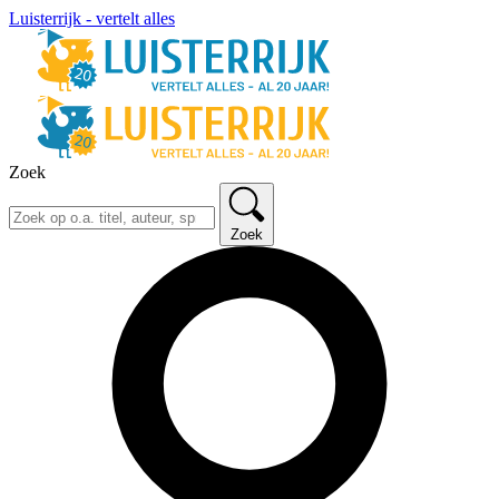
Luisterrijk - vertelt alles
Zoek
Zoek