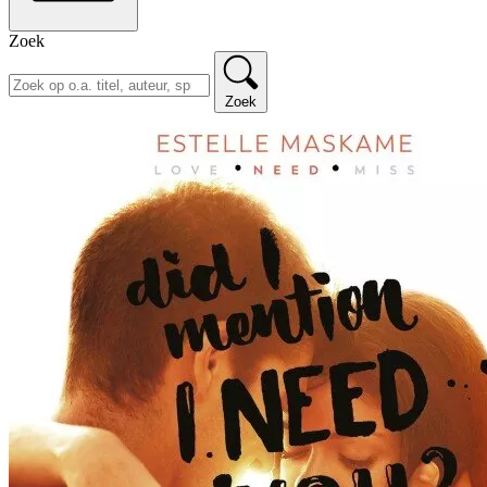
Zoek
Zoek