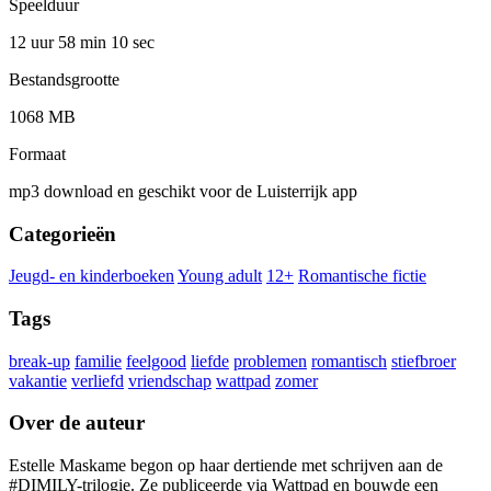
Speelduur
12 uur 58 min
10 sec
Bestandsgrootte
1068 MB
Formaat
mp3 download en geschikt voor de Luisterrijk app
Categorieën
Jeugd- en kinderboeken
Young adult
12+
Romantische fictie
Tags
break-up
familie
feelgood
liefde
problemen
romantisch
stiefbroer
vakantie
verliefd
vriendschap
wattpad
zomer
Over de auteur
Estelle Maskame begon op haar dertiende met schrijven aan de
#DIMILY-trilogie. Ze publiceerde via Wattpad en bouwde een