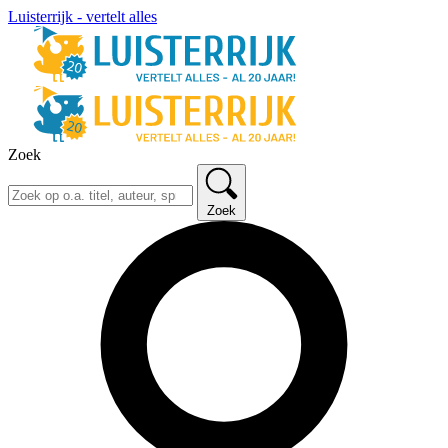
Luisterrijk - vertelt alles
Zoek
Zoek