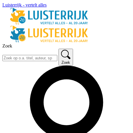
Luisterrijk - vertelt alles
Zoek
Zoek