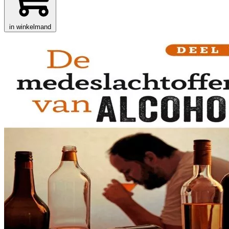
in winkelmand