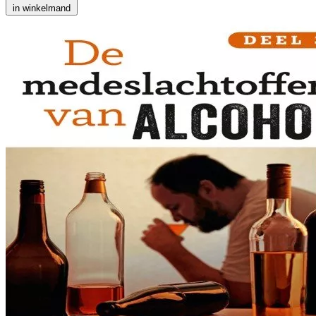
in winkelmand