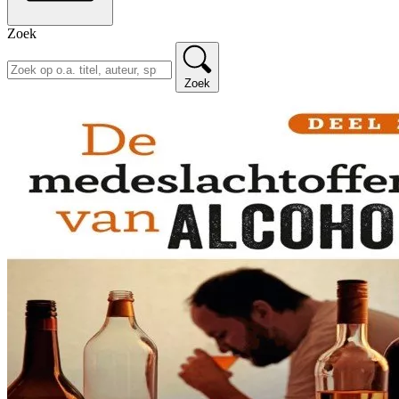
Zoek
Zoek