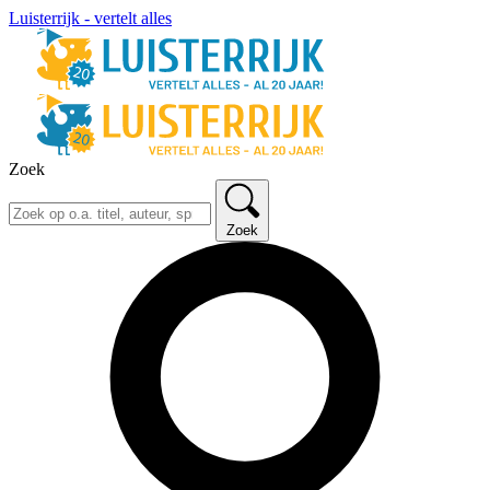
Luisterrijk - vertelt alles
Zoek
Zoek