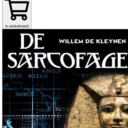
in winkelmand