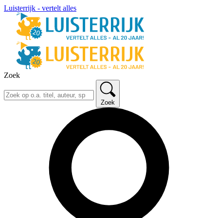
Luisterrijk - vertelt alles
Zoek
Zoek