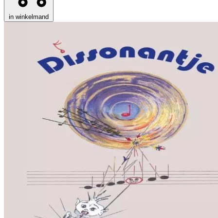
in winkelmand