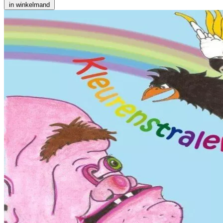
in winkelmand