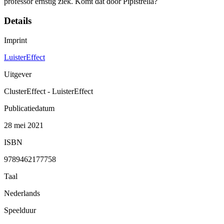
professor ernstig ziek. Komt dat door Pipistrella?
Details
Imprint
LuisterEffect
Uitgever
ClusterEffect - LuisterEffect
Publicatiedatum
28 mei 2021
ISBN
9789462177758
Taal
Nederlands
Speelduur