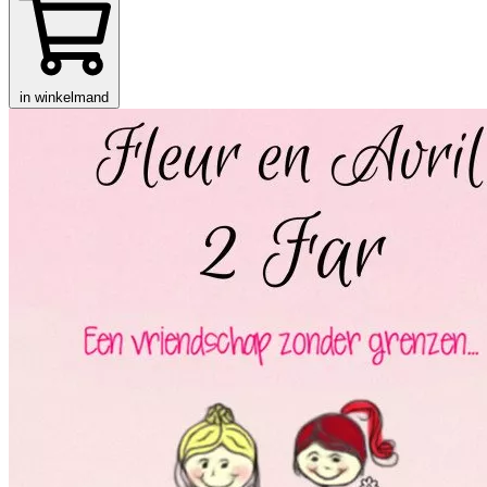
in winkelmand