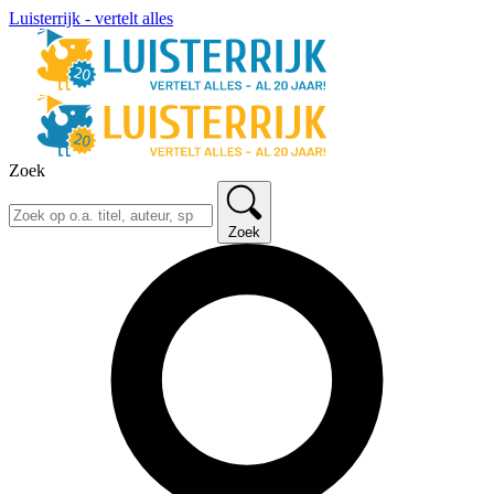
Luisterrijk - vertelt alles
Zoek
Zoek