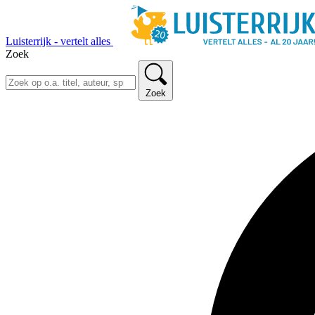
Luisterrijk - vertelt alles
Zoek
Zoek