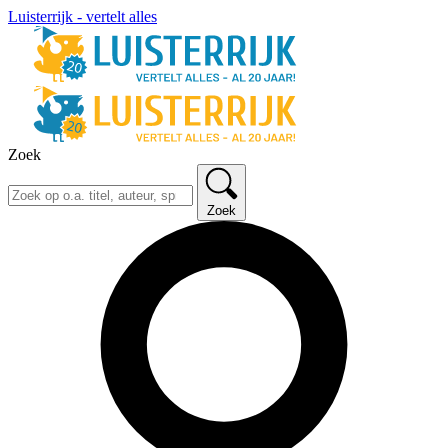
Luisterrijk - vertelt alles
Zoek
Zoek