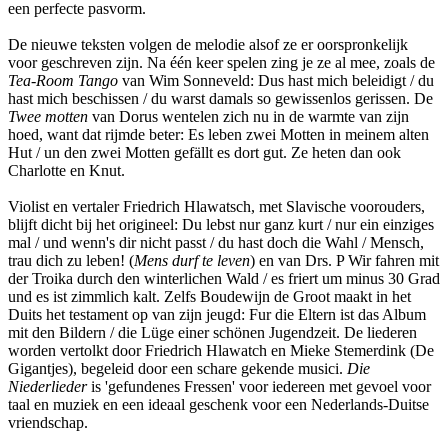
een perfecte pasvorm.
De nieuwe teksten volgen de melodie alsof ze er oorspronkelijk
voor geschreven zijn. Na één keer spelen zing je ze al mee, zoals de
Tea-Room Tango
van Wim Sonneveld: Dus hast mich beleidigt / du
hast mich beschissen / du warst damals so gewissenlos gerissen. De
Twee motten
van Dorus wentelen zich nu in de warmte van zijn
hoed, want dat rijmde beter: Es leben zwei Motten in meinem alten
Hut / un den zwei Motten gefällt es dort gut. Ze heten dan ook
Charlotte en Knut.
Violist en vertaler Friedrich Hlawatsch, met Slavische voorouders,
blijft dicht bij het origineel: Du lebst nur ganz kurt / nur ein einziges
mal / und wenn's dir nicht passt / du hast doch die Wahl / Mensch,
trau dich zu leben! (
Mens durf te leven
) en van Drs. P Wir fahren mit
der Troika durch den winterlichen Wald / es friert um minus 30 Grad
und es ist zimmlich kalt. Zelfs Boudewijn de Groot maakt in het
Duits het testament op van zijn jeugd: Fur die Eltern ist das Album
mit den Bildern / die Lüge einer schönen Jugendzeit. De liederen
worden vertolkt door Friedrich Hlawatch en Mieke Stemerdink (De
Gigantjes), begeleid door een schare gekende musici.
Die
Niederlieder
is 'gefundenes Fressen' voor iedereen met gevoel voor
taal en muziek en een ideaal geschenk voor een Nederlands-Duitse
vriendschap.