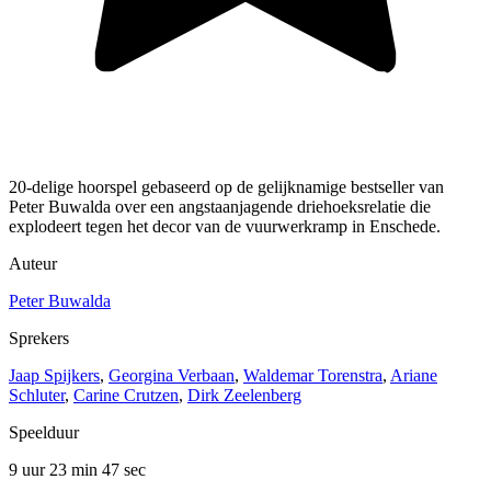
20-delige hoorspel gebaseerd op de gelijknamige bestseller van
Peter Buwalda over een angstaanjagende driehoeksrelatie die
explodeert tegen het decor van de vuurwerkramp in Enschede.
Auteur
Peter Buwalda
Sprekers
Jaap Spijkers
,
Georgina Verbaan
,
Waldemar Torenstra
,
Ariane
Schluter
,
Carine Crutzen
,
Dirk Zeelenberg
Speelduur
9 uur 23 min
47 sec