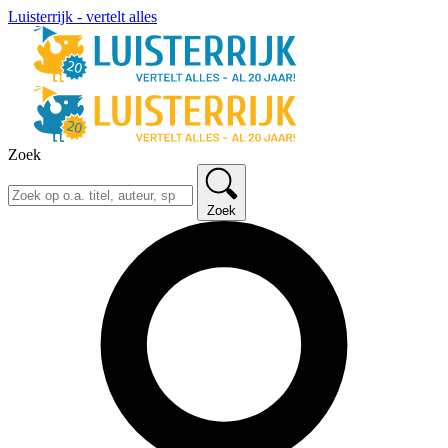
Luisterrijk - vertelt alles
Zoek
Zoek