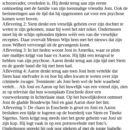
schoonvader, overleden is. Hij denkt terug aan zijn eerste
ontmoeting met de familie van zijn toenmalige vriendin Joni. Ook de
herinneringen aan de tijd dat hij opgenomen zat voor een psychose
komen weer boven.
Aflevering 2: Siem denkt een vreselijk geheim over zijn dochter te
weten te zijn gekomen, maar hij weet het niet zeker. Ondertussen
moet hij de schijn ophouden tijdens wéér een van die vreselijke
recepties. Daar overvalt Menno Wijn hem met het nieuws dat zijn
zoon Wilbert vervroegd uit de gevangenis komt.
Aflevering 3: In het heden woont Joni in Amerika, waar ze plots
rare mailtjes krijgt van haar ex Aaron. Hij lijkt een terugval te
hebben van zijn psychose. Aaron denkt terug aan zijn tijd met Siem
en de goede band die hij met hem had.
Aflevering 4: Aaron denkt terug aan toen Joni hem vertelde dat
Siem haar stiefvader is en hoe hij alles kwam te weten over zijn
criminele zwager. Tenminste: als Joni hem wel de hele waarheid
vertelt… Als Joni en Aaron op het huwelijk van een vriend zijn, zien
ze op televisie dat hun woonplaats Enschede door een
vuurwerkramp in lichterlaaie staat. Op het huwelijksfeest ontmoet
Joni de gladde Boudewijn Stol en gaat Aaron door het lint.
Aflevering 5: De chaos in Enschede is groot en Joni en Aaron
besluiten een tijdje te logeren op de boerderij van Siem en Tineke
Sigerius. Siem krijgt nog steeds niet het grote geheim van Joni uit
zijn kop. Hij logt vaak in op een pornowebsite met foto’s.
Ondertussen spreekt hij ook nog stiekem af met de jonge Isabelle.