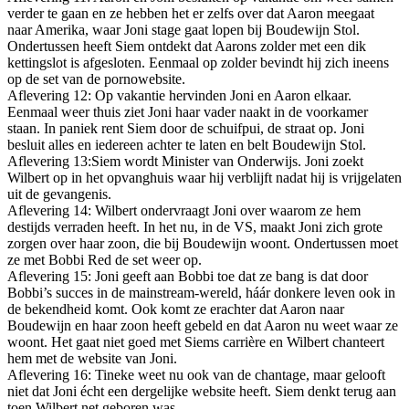
verder te gaan en ze hebben het er zelfs over dat Aaron meegaat
naar Amerika, waar Joni stage gaat lopen bij Boudewijn Stol.
Ondertussen heeft Siem ontdekt dat Aarons zolder met een dik
kettingslot is afgesloten. Eenmaal op zolder bevindt hij zich ineens
op de set van de pornowebsite.
Aflevering 12: Op vakantie hervinden Joni en Aaron elkaar.
Eenmaal weer thuis ziet Joni haar vader naakt in de voorkamer
staan. In paniek rent Siem door de schuifpui, de straat op. Joni
besluit alles en iedereen achter te laten en belt Boudewijn Stol.
Aflevering 13:Siem wordt Minister van Onderwijs. Joni zoekt
Wilbert op in het opvanghuis waar hij verblijft nadat hij is vrijgelaten
uit de gevangenis.
Aflevering 14: Wilbert ondervraagt Joni over waarom ze hem
destijds verraden heeft. In het nu, in de VS, maakt Joni zich grote
zorgen over haar zoon, die bij Boudewijn woont. Ondertussen moet
ze met Bobbi Red de set weer op.
Aflevering 15: Joni geeft aan Bobbi toe dat ze bang is dat door
Bobbi’s succes in de mainstream-wereld, háár donkere leven ook in
de bekendheid komt. Ook komt ze erachter dat Aaron naar
Boudewijn en haar zoon heeft gebeld en dat Aaron nu weet waar ze
woont. Het gaat niet goed met Siems carrière en Wilbert chanteert
hem met de website van Joni.
Aflevering 16: Tineke weet nu ook van de chantage, maar gelooft
niet dat Joni écht een dergelijke website heeft. Siem denkt terug aan
toen Wilbert net geboren was.