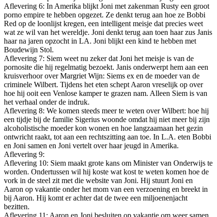
Aflevering 6: In Amerika blijkt Joni met zakenman Rusty een groot
porno empire te hebben opgezet. Ze denkt terug aan hoe ze Bobbi
Red op de loonlijst kregen, een intelligent meisje dat precies weet
wat ze wil van het wereldje. Joni denkt terug aan toen haar zus Janis
haar na jaren opzocht in LA. Joni blijkt een kind te hebben met
Boudewijn Stol.
Aflevering 7: Siem weet nu zeker dat Joni het meisje is van de
pornosite die hij regelmatig bezoekt. Janis onderwerpt hem aan een
kruisverhoor over Margriet Wijn: Siems ex en de moeder van de
criminele Wilbert. Tijdens het eten schept Aaron vreselijk op over
hoe hij ooit een Venlose kamper te grazen nam. Alleen Siem is van
het verhaal onder de indruk.
Aflevering 8: We komen steeds meer te weten over Wilbert: hoe hij
een tijdje bij de familie Sigerius woonde omdat hij niet meer bij zijn
alcoholistische moeder kon wonen en hoe langzaamaan het gezin
ontwricht raakt, tot aan een rechtszitting aan toe. In L.A. eten Bobbi
en Joni samen en Joni vertelt over haar jeugd in Amerika.
Aflevering 9:
Aflevering 10: Siem maakt grote kans om Minister van Onderwijs te
worden. Ondertussen wil hij koste wat kost te weten komen hoe de
vork in de steel zit met die website van Joni. Hij stuurt Joni en
Aaron op vakantie onder het mom van een verzoening en breekt in
bij Aaron. Hij komt er achter dat de twee een miljoenenjacht
bezitten.
Aflevering 11: Aaron en Joni besluiten op vakantie om weer samen