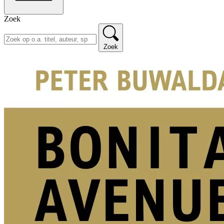
Zoek
Zoek