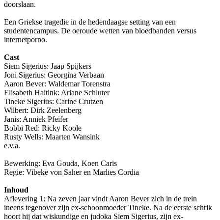
doorslaan.
Een Griekse tragedie in de hedendaagse setting van een
studentencampus. De oeroude wetten van bloedbanden versus
internetporno.
Cast
Siem Sigerius: Jaap Spijkers
Joni Sigerius: Georgina Verbaan
Aaron Bever: Waldemar Torenstra
Elisabeth Haitink: Ariane Schluter
Tineke Sigerius: Carine Crutzen
Wilbert: Dirk Zeelenberg
Janis: Anniek Pfeifer
Bobbi Red: Ricky Koole
Rusty Wells: Maarten Wansink
e.v.a.
Bewerking: Eva Gouda, Koen Caris
Regie: Vibeke von Saher en Marlies Cordia
Inhoud
Aflevering 1: Na zeven jaar vindt Aaron Bever zich in de trein
ineens tegenover zijn ex-schoonmoeder Tineke. Na de eerste schrik
hoort hij dat wiskundige en judoka Siem Sigerius, zijn ex-