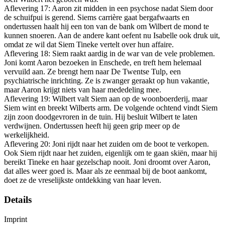
Aflevering 17: Aaron zit midden in een psychose nadat Siem door
de schuifpui is gerend. Siems carrière gaat bergafwaarts en
ondertussen haalt hij een ton van de bank om Wilbert de mond te
kunnen snoeren. Aan de andere kant oefent nu Isabelle ook druk uit,
omdat ze wil dat Siem Tineke vertelt over hun affaire.
Aflevering 18: Siem raakt aardig in de war van de vele problemen.
Joni komt Aaron bezoeken in Enschede, en treft hem helemaal
vervuild aan. Ze brengt hem naar De Twentse Tulp, een
psychiatrische inrichting. Ze is zwanger geraakt op hun vakantie,
maar Aaron krijgt niets van haar mededeling mee.
Aflevering 19: Wilbert valt Siem aan op de woonboerderij, maar
Siem wint en breekt Wilberts arm. De volgende ochtend vindt Siem
zijn zoon doodgevroren in de tuin. Hij besluit Wilbert te laten
verdwijnen. Ondertussen heeft hij geen grip meer op de
werkelijkheid.
Aflevering 20: Joni rijdt naar het zuiden om de boot te verkopen.
Ook Siem rijdt naar het zuiden, eigenlijk om te gaan skiën, maar hij
bereikt Tineke en haar gezelschap nooit. Joni droomt over Aaron,
dat alles weer goed is. Maar als ze eenmaal bij de boot aankomt,
doet ze de vreselijkste ontdekking van haar leven.
Details
Imprint