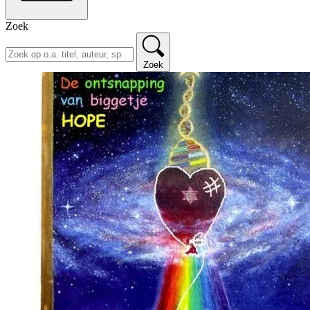
Zoek
Zoek