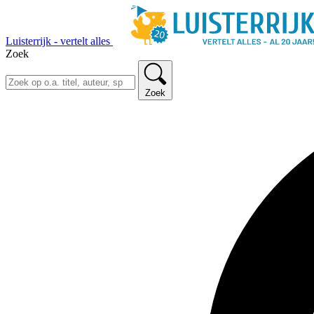
Luisterrijk - vertelt alles
Zoek
Zoek