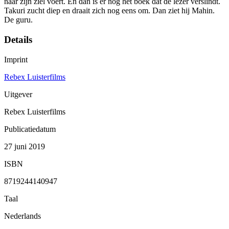
naar zijn ziel voert. En dan is er nog het boek dat de lezer verslindt.
Takuri zucht diep en draait zich nog eens om. Dan ziet hij Mahin.
De guru.
Details
Imprint
Rebex Luisterfilms
Uitgever
Rebex Luisterfilms
Publicatiedatum
27 juni 2019
ISBN
8719244140947
Taal
Nederlands