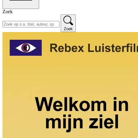
Zoek
Zoek