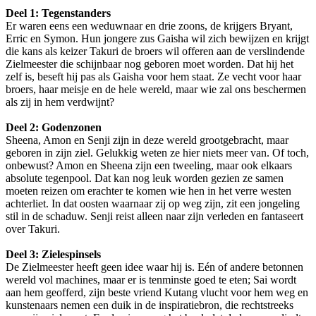
Deel 1: Tegenstanders
Er waren eens een weduwnaar en drie zoons, de krijgers Bryant,
Erric en Symon. Hun jongere zus Gaisha wil zich bewijzen en krijgt
die kans als keizer Takuri de broers wil offeren aan de verslindende
Zielmeester die schijnbaar nog geboren moet worden. Dat hij het
zelf is, beseft hij pas als Gaisha voor hem staat. Ze vecht voor haar
broers, haar meisje en de hele wereld, maar wie zal ons beschermen
als zij in hem verdwijnt?
Deel 2: Godenzonen
Sheena, Amon en Senji zijn in deze wereld grootgebracht, maar
geboren in zijn ziel. Gelukkig weten ze hier niets meer van. Of toch,
onbewust? Amon en Sheena zijn een tweeling, maar ook elkaars
absolute tegenpool. Dat kan nog leuk worden gezien ze samen
moeten reizen om erachter te komen wie hen in het verre westen
achterliet. In dat oosten waarnaar zij op weg zijn, zit een jongeling
stil in de schaduw. Senji reist alleen naar zijn verleden en fantaseert
over Takuri.
Deel 3: Zielespinsels
De Zielmeester heeft geen idee waar hij is. Eén of andere betonnen
wereld vol machines, maar er is tenminste goed te eten; Sai wordt
aan hem geofferd, zijn beste vriend Kutang vlucht voor hem weg en
kunstenaars nemen een duik in de inspiratiebron, die rechtstreeks