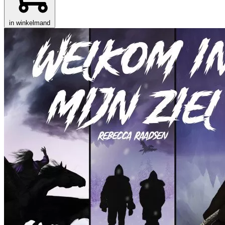
in winkelmand