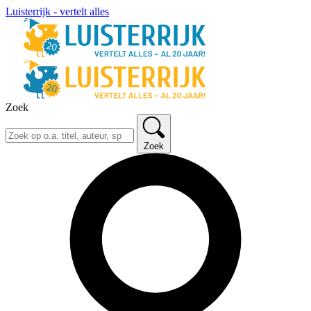
Luisterrijk - vertelt alles
Zoek
Zoek