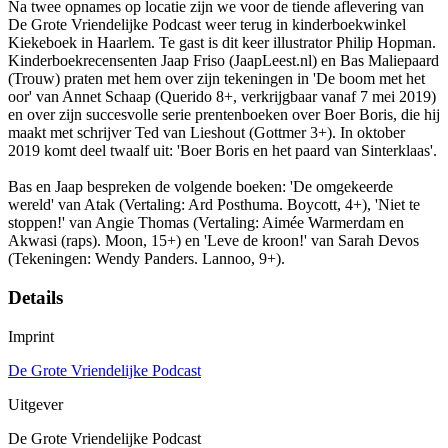
Na twee opnames op locatie zijn we voor de tiende aflevering van
De Grote Vriendelijke Podcast weer terug in kinderboekwinkel
Kiekeboek in Haarlem. Te gast is dit keer illustrator Philip Hopman.
Kinderboekrecensenten Jaap Friso (JaapLeest.nl) en Bas Maliepaard
(Trouw) praten met hem over zijn tekeningen in 'De boom met het
oor' van Annet Schaap (Querido 8+, verkrijgbaar vanaf 7 mei 2019)
en over zijn succesvolle serie prentenboeken over Boer Boris, die hij
maakt met schrijver Ted van Lieshout (Gottmer 3+). In oktober
2019 komt deel twaalf uit: 'Boer Boris en het paard van Sinterklaas'.
Bas en Jaap bespreken de volgende boeken: 'De omgekeerde
wereld' van Atak (Vertaling: Ard Posthuma. Boycott, 4+), 'Niet te
stoppen!' van Angie Thomas (Vertaling: Aimée Warmerdam en
Akwasi (raps). Moon, 15+) en 'Leve de kroon!' van Sarah Devos
(Tekeningen: Wendy Panders. Lannoo, 9+).
Details
Imprint
De Grote Vriendelijke Podcast
Uitgever
De Grote Vriendelijke Podcast