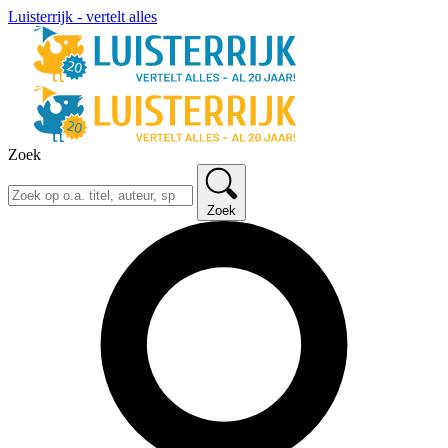
Luisterrijk - vertelt alles
Zoek
Zoek