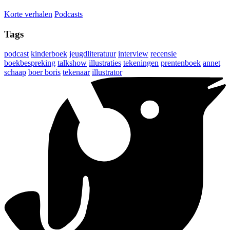
Korte verhalen
Podcasts
Tags
podcast
kinderboek
jeugdliteratuur
interview
recensie
boekbespreking
talkshow
illustraties
tekeningen
prentenboek
annet
schaap
boer boris
tekenaar
illustrator