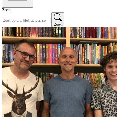
Zoek
Zoek