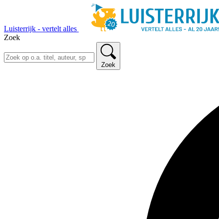
Luisterrijk - vertelt alles
Zoek
Zoek