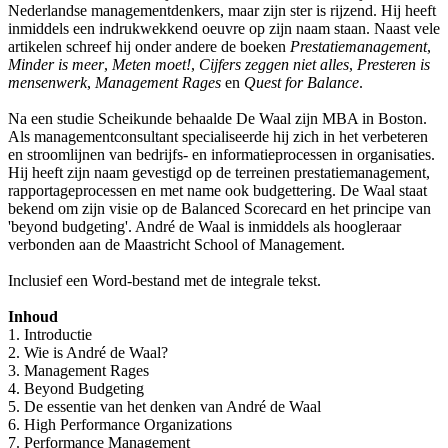
Nederlandse managementdenkers, maar zijn ster is rijzend. Hij heeft
inmiddels een indrukwekkend oeuvre op zijn naam staan. Naast vele
artikelen schreef hij onder andere de boeken
Prestatiemanagement
,
Minder is meer
,
Meten moet!
,
Cijfers zeggen niet alles
,
Presteren is
mensenwerk
,
Management Rages
en
Quest for Balance
.
Na een studie Scheikunde behaalde De Waal zijn MBA in Boston.
Als managementconsultant specialiseerde hij zich in het verbeteren
en stroomlijnen van bedrijfs- en informatieprocessen in organisaties.
Hij heeft zijn naam gevestigd op de terreinen prestatiemanagement,
rapportageprocessen en met name ook budgettering. De Waal staat
bekend om zijn visie op de Balanced Scorecard en het principe van
'beyond budgeting'. André de Waal is inmiddels als hoogleraar
verbonden aan de Maastricht School of Management.
Inclusief een Word-bestand met de integrale tekst.
Inhoud
1. Introductie
2. Wie is André de Waal?
3. Management Rages
4. Beyond Budgeting
5. De essentie van het denken van André de Waal
6. High Performance Organizations
7. Performance Management