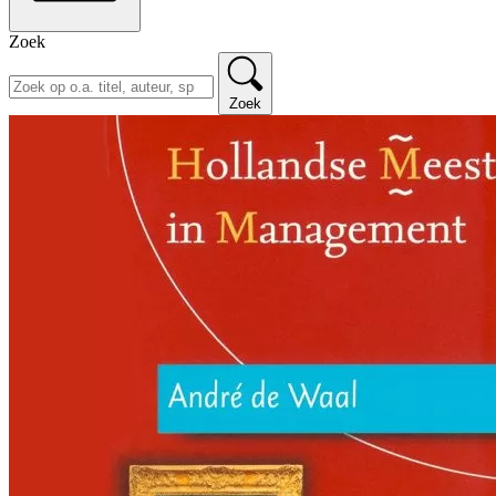
Zoek
Zoek