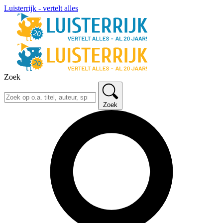
Luisterrijk - vertelt alles
Zoek
Zoek