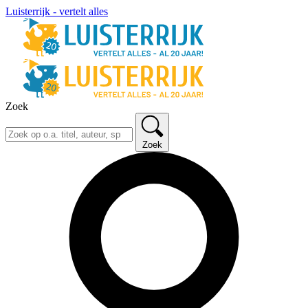
Luisterrijk - vertelt alles
Zoek
Zoek