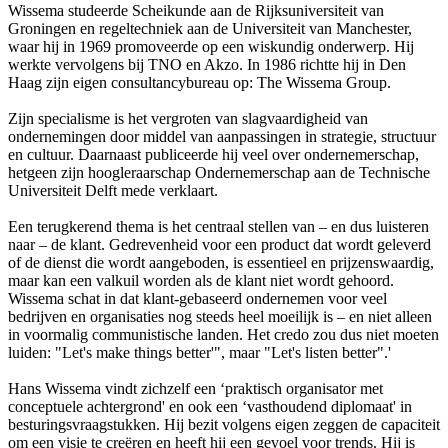
Wissema studeerde Scheikunde aan de Rijksuniversiteit van
Groningen en regeltechniek aan de Universiteit van Manchester,
waar hij in 1969 promoveerde op een wiskundig onderwerp. Hij
werkte vervolgens bij TNO en Akzo. In 1986 richtte hij in Den
Haag zijn eigen consultancybureau op: The Wissema Group.
Zijn specialisme is het vergroten van slagvaardigheid van
ondernemingen door middel van aanpassingen in strategie, structuur
en cultuur. Daarnaast publiceerde hij veel over ondernemerschap,
hetgeen zijn hoogleraarschap Ondernemerschap aan de Technische
Universiteit Delft mede verklaart.
Een terugkerend thema is het centraal stellen van – en dus luisteren
naar – de klant. Gedrevenheid voor een product dat wordt geleverd
of de dienst die wordt aangeboden, is essentieel en prijzenswaardig,
maar kan een valkuil worden als de klant niet wordt gehoord.
Wissema schat in dat klant-gebaseerd ondernemen voor veel
bedrijven en organisaties nog steeds heel moeilijk is – en niet alleen
in voormalig communistische landen. Het credo zou dus niet moeten
luiden: "Let's make things better'", maar "Let's listen better".'
Hans Wissema vindt zichzelf een ‘praktisch organisator met
conceptuele achtergrond' en ook een ‘vasthoudend diplomaat' in
besturingsvraagstukken. Hij bezit volgens eigen zeggen de capaciteit
om een visie te creëren en heeft hij een gevoel voor trends. Hij is