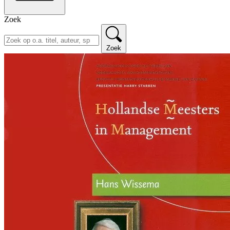
Zoek
Zoek