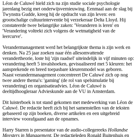
Léon de Caluwé hield zich na zijn studie sociale psychologie
jarenlang bezig met onderwijsvernieuwing. Eenmaal aan de slag bij
Twynstra Gudde, kreeg hij de opdracht van zijn leven: een
grootschalige cultuurinterventie bij verzekeraar Delta Lloyd. Hij
constateerde twee belangrijke zaken: 'Veranderen is leren' en
'Verandering voltrekt zich volgens de wetmatigheid van de
leercurve'.
Verandermanagement werd het belangrijkste thema is zijn werk en
denken. Na 25 jaar zoeken naar één allesomvattende
verandertheorie, loste hij 'zijn raadsel' uiteindelijk in vijf minuten op:
verandering heeft 5 invalshoeken, gevisualiseerd met 5 kleuren: het
aansprekende en breed toepasbare kleurenmodel was geboren.
Naast verandermanagement concentreert De Caluwé zich op nog
twee andere thema's: 'gaming' (de rol van spelsimulatie bij
verandering) en organisatieadvies. Léon de Caluwé is
deeltijdhoogleraar Advieskunde aan de VU in Amsterdam.
Dit luisterboek is tot stand gekomen met medewerking van Léon de
Caluwé. De redactie heeft zich bij het samenstellen van de teksten
gebaseerd op zijn boeken, diverse artikelen en een uitgebreid
interview voorafgaand aan de opnames.
Harry Starren is presentator van de audio-collegereeks
Hollandse
Meesters in Management
. De redactieleden Ronald Buitenhuis en