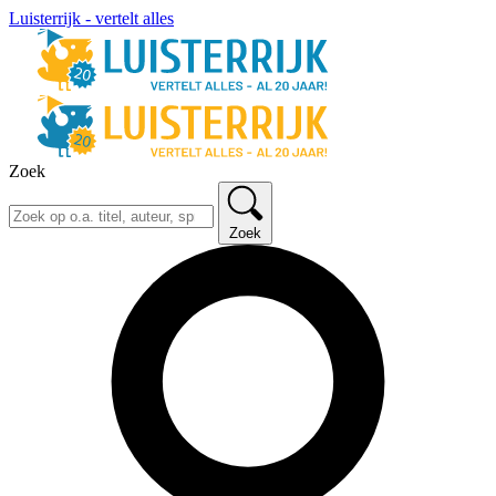
Luisterrijk - vertelt alles
Zoek
Zoek