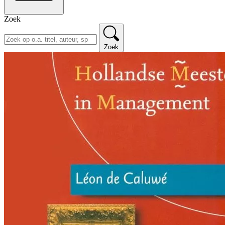
Zoek
Zoek