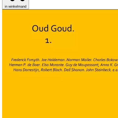
in winkelmand