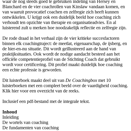
waar de nog steeds goed te gebruiken indeling van Hersey en
Blanchard en de vier coachrollen van Kinslaw vandaan komen, en
van waaruit provocatief coachen en zelfregie zich heeft kunnen
ontwikkelen. U krijgt ook een duidelijk beeld hoe coaching zich
verhoudt ten opzichte van therapie en organisatieadvies. En al
luisterend zult u merken hoe noodzakelijk reflectie en zelfregie zijn.
De rode draad in het verhaal zijn de vier kritieke succesfactoren
binnen elk coachingtraject: de meetlat, eigenaarschap, de ijsberg, en
de hier-en-nu situatie. Dit wordt geïllustreerd aan de hand van
praktijksituaties. Ook wordt de nodige aandacht besteed aan het
officiële competentieprofiel van de Stichting Coach dat gebruikt
wordt voor certificering. Dit profiel maakt duidelijk hoe coaching
een echte professie is geworden.
Dit luisterboek maakt deel uit van
De Coachingbox
met 10
luisterboeken met een compleet beeld over de vaardigheid coaching.
Klik hier voor een overzicht van de reeks.
Inclusief een pdf-bestand met de integrale tekst.
Inhoud
Inleiding
De wortels van coaching
De fundamenten van coaching