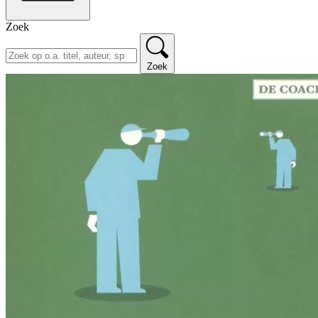
Zoek
Zoek