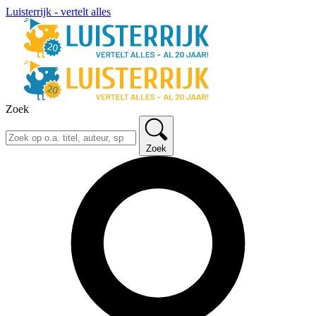
Luisterrijk - vertelt alles
Zoek
Zoek