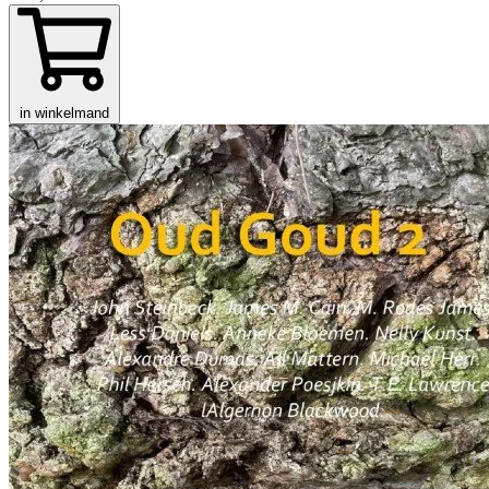
in winkelmand