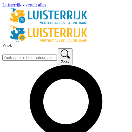
Luisterrijk - vertelt alles
Zoek
Zoek