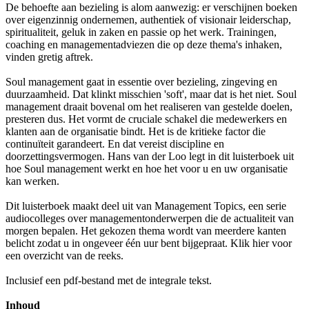
De behoefte aan bezieling is alom aanwezig: er verschijnen boeken
over eigenzinnig ondernemen, authentiek of visionair leiderschap,
spiritualiteit, geluk in zaken en passie op het werk. Trainingen,
coaching en managementadviezen die op deze thema's inhaken,
vinden gretig aftrek.
Soul management gaat in essentie over bezieling, zingeving en
duurzaamheid. Dat klinkt misschien 'soft', maar dat is het niet. Soul
management draait bovenal om het realiseren van gestelde doelen,
presteren dus. Het vormt de cruciale schakel die medewerkers en
klanten aan de organisatie bindt. Het is de kritieke factor die
continuïteit garandeert. En dat vereist discipline en
doorzettingsvermogen. Hans van der Loo legt in dit luisterboek uit
hoe Soul management werkt en hoe het voor u en uw organisatie
kan werken.
Dit luisterboek maakt deel uit van Management Topics, een serie
audiocolleges over managementonderwerpen die de actualiteit van
morgen bepalen. Het gekozen thema wordt van meerdere kanten
belicht zodat u in ongeveer één uur bent bijgepraat. Klik hier voor
een overzicht van de reeks.
Inclusief een pdf-bestand met de integrale tekst.
Inhoud