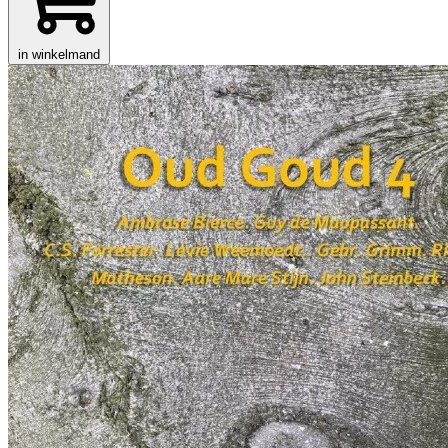
in winkelmand