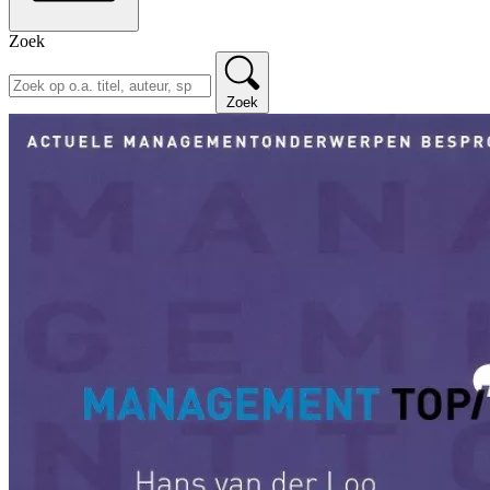
Zoek
Zoek