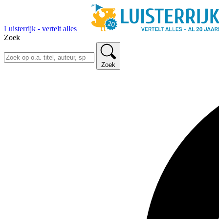
Luisterrijk - vertelt alles
Zoek
Zoek